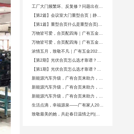
工厂大门频繁坏、反复修？问题出在合页上！|广有五金重型合页&东莞合页
【第2篇】会议室大门重型合页｜静音稳重、高频耐用广有五金&东莞合
【第1篇】重型合页什么是重型合页|广有五金&东莞合页
万物皆可爱，合页配四海｜广有五金，27年专注合页的力量（下篇）
万物皆可爱，合页配四海｜广有五金，27年专注合页的力量（上篇）
浓情五月，致敬不凡｜广有五金2026年母亲节暖心献礼
【第2期】光伏合页怎么选才靠谱？场景、安装攻略篇 | 广有五金&东莞合页
【第1期】光伏合页怎么选才靠谱？功能、材质攻略篇 | 广有五金&东莞合页
新能源汽车升级，广有合页来助力，三大优势合作更省心 | 广有五金&东莞合页
新能源汽车升级，广有合页来助力，四大硬核卖点 | 广有五金&东莞合页
新能源汽车升级，广有合页来助力，四大应用场景解决方案 | 广有五金&东莞合页
生活点滴，幸福源泉——广有家人2026春节美好时光纪实|广有五金&东莞合页
致敬最美的她，共赴春日温情之约|广有五金&东莞合页