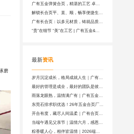
广有五金弹簧合页，精湛的工艺 卓越的品质|广有五金&弹簧合页
解锁长合页平、直、顺，畅享便捷生活体验|广有五金&东莞合页
广有长合页：以多元材质，铸就品质典范|广有五金&东莞合页
“贵”在细节 “美”在工艺 | 广有五金&子母合页
最新
资讯
琢磨
岁月沉淀成长，格局成就人生｜广有五金&东莞合页
最好的管理是成全，最好的团队是彼此成就｜广有五金&东莞合页
雨落龙眼熟，温情满广有｜广有五金&东莞合页
东莞石排求职优选！26年五金合页厂直招，订单稳、福利全｜广有五金&东莞合页
开合有度，藏尽人间温柔｜广有合页，默默托举你生活里所有美好
当端午遇见父亲节｜温情六月，感恩相伴，致敬每一位广有父母
粽香暖人心，相伴皆温情｜2026端午致广有五金每一位家人