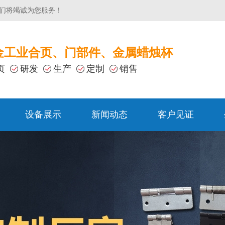
们将竭诚为您服务！
金工业合页、门部件、金属蜡烛杯
页
研发
生产
定制
销售
设备展示
新闻动态
客户见证