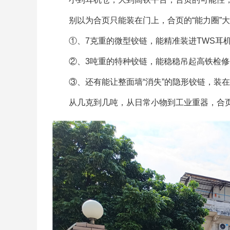
别以为合页只能装在门上，合页的“能力圈”
①、7克重的微型铰链，能精准装进TWS耳
②、3吨重的特种铰链，能稳稳吊起高铁检
③、还有能让整面墙“消失”的隐形铰链，装
从几克到几吨，从日常小物到工业重器，合