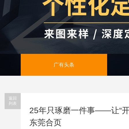
广有头条
返回
列表
25年只琢磨一件事——让“
东莞合页