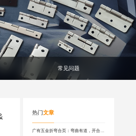
常见问题
热门
文章
&
广有五金折弯合页：弯曲有道，开合自如|广有合页&东莞合页