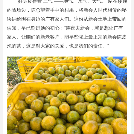
“好陈皮得看‘三气’——地气、水气、天气。”站在楼顶
的晒场边，陈总望着手中的柑果，将新会人世代相传的秘
诀讲给围在身边的广有家人们。这份从新会土地上带回的
认知，早已刻进她的初心：“连夜去新会，就是想让广有
家人、让咱们的新老客户，能早些喝上最正宗的新会陈皮
泡的茶，这是对大家的关爱，也是我们的责任。”