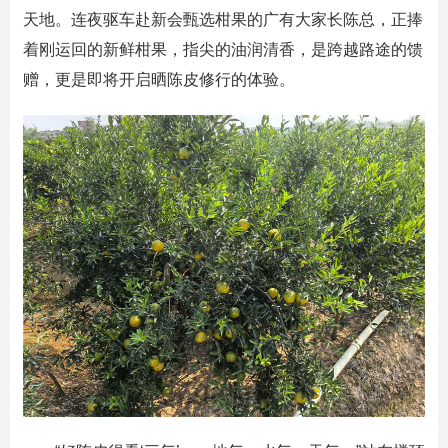
天地。连夜驱车赴新会甄选柑果的广有大家长陈总，正捧
着刚运回的新鲜柑果，指尖的油润清香，是跨越路途的馈
赠，更是即将开启晒陈皮修行的体验。