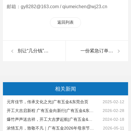
邮箱：gy8282@163.com / qiumeichen@wj23.cn
返回列表
别让“几分钱”，输掉长远的“共赢路”|广有五金&东莞合页
一份紧急订单，藏着最动人的互相成就 |广有五金&东莞合页
相关
新闻
元宵佳节，传承文化之光|广有五金&东莞合页
2025-02-12
开工大吉启新程 广有五金向新行|广有五金&东莞合页
2026-02-28
爆竹声声送吉祥，开工大吉梦起航|广有五金&东莞合页
2024-02-18
浓情五月，致敬不凡｜广有五金2026年母亲节暖心献礼
2026-05-11