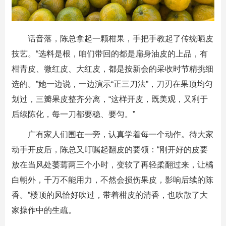
话音落，陈总拿起一颗柑果，手把手教起了传统晒皮
技艺。“选料是根，咱们带回的都是扁身油皮的上品，有
柑青皮、微红皮、大红皮，都是按新会的采收时节精挑细
选的。”她一边说，一边演示“正三刀法”，刀刃在果顶均匀
划过，三瓣果皮整齐分离，“这样开皮，既美观，又利于
后续陈化，每一刀都要稳、要匀。”
广有家人们围在一旁，认真学着每一个动作。待大家
动手开皮后，陈总又叮嘱起翻皮的要领：“刚开好的皮要
放在当风处萎蔫两三个小时，变软了再轻柔翻过来，让橘
白朝外，千万不能用力，不然会损伤果皮，影响后续的陈
香。”楼顶的风恰好吹过，带着柑皮的清香，也吹散了大
家操作中的生疏。