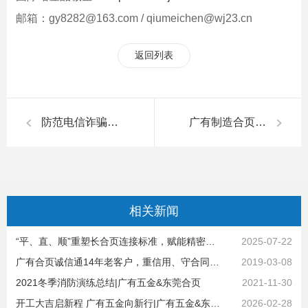
邮箱：gy8282@163.com / qiumeichen@wj23.cn
返回列表
防范电信诈骗全员行，共筑广有五金幸福门|广有五金&东莞合页
广有制造合页，是严谨认真，专业专注|广有五金&东莞合页
相关
新闻
“平、直、顺”重塑长合页连接标准，赋能精密设备高效开合|广有五金&东莞合页
2025-07-22
广有合页诚信通14年老客户，重信用、守合同，专业生产重型合页，长合页
2019-03-08
2021冬季消防演练总结|广有五金&东莞合页
2021-11-30
开工大吉启新程 广有五金向新行|广有五金&东莞合页
2026-02-28