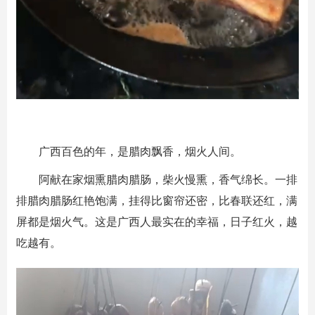
广西百色的年，是腊肉飘香，烟火人间。
阿献在家烟熏腊肉腊肠，柴火慢熏，香气绵长。一排
排腊肉腊肠红艳饱满，挂得比窗帘还密，比春联还红，满
屏都是烟火气。这是广西人最实在的幸福，日子红火，越
吃越有。