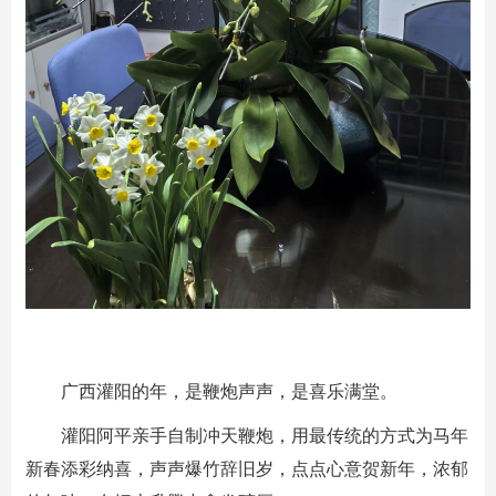
广西灌阳的年，是鞭炮声声，是喜乐满堂。
灌阳阿平亲手自制冲天鞭炮，用最传统的方式为马年
新春添彩纳喜，声声爆竹辞旧岁，点点心意贺新年，浓郁