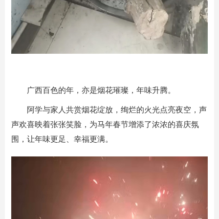
广西百色的年，亦是烟花璀璨，年味升腾。
阿学与家人共赏烟花绽放，绚烂的火光点亮夜空，声
声欢喜映着张张笑脸，为马年春节增添了浓浓的喜庆氛
围，让年味更足、幸福更满。