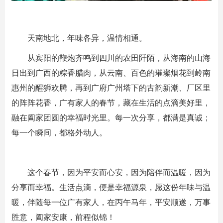
天南地北，年味各异，温情相通。
从宾阳的鞭炮齐鸣到四川的农田阡陌，从海南的山海
日出到广西的粽香腊肉，从云南、百色的璀璨烟花到岭南
惠州的醒狮欢腾，再到广府广州塔下的古韵新潮、厂区里
的阵阵花香，广有家人的春节，藏在生活的点滴美好里，
融在阖家团圆的幸福时光里。每一次分享，都满是真诚；
每一个瞬间，都格外动人。
这个春节，因为平安而心安，因为陪伴而温暖，因为
分享而幸福。生活点滴，便是幸福源泉，愿这份年味与温
暖，伴随每一位广有家人，在丙午马年，平安顺遂，万事
胜意，阖家安康，前程似锦！