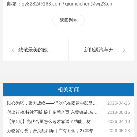
邮箱：gy8282@163.com / qiumeichen@wj23.cn
返回列表
致敬最美的她，共赴春日温情之约|广有五金&东莞合页
新能源汽车升级，广有合页来助力，四大应用场景解决方案 | 广有五金&东莞合页
相关
新闻
以心为塔，聚力成峰——记刘总在团建中彰显的领袖之光|广有五金&东莞合页
2025-04-26
付出行动,持续不断,提升东莞合页,东莞铰链,东莞不锈钢合页抛光品质
2018-08-16
【第1期】光伏合页怎么选才靠谱？功能、材质攻略篇 | 广有五金&东莞合页
2026-04-18
万物皆可爱，合页配四海｜广有五金，27年专注合页的力量（下篇）
2026-05-23