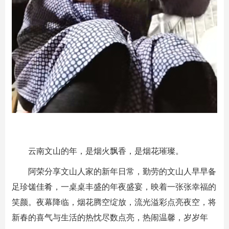
云南文山的年，是烟火飘香，是烟花璀璨。
阿荣分享文山人家的新年日常，勤劳的文山人早早备
足珍馐佳肴，一桌桌丰盛的年夜盛宴，映着一张张幸福的
笑颜。夜幕降临，烟花腾空绽放，流光溢彩点亮夜空，将
新春的喜气与生活的热忱尽数点亮，热闹温馨，岁岁年