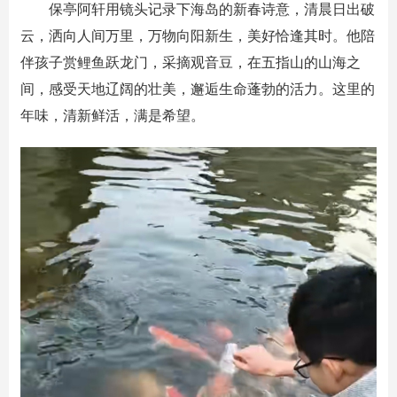
保亭阿轩用镜头记录下海岛的新春诗意，清晨日出破
云，洒向人间万里，万物向阳新生，美好恰逢其时。他陪
伴孩子赏鲤鱼跃龙门，采摘观音豆，在五指山的山海之
间，感受天地辽阔的壮美，邂逅生命蓬勃的活力。这里的
年味，清新鲜活，满是希望。