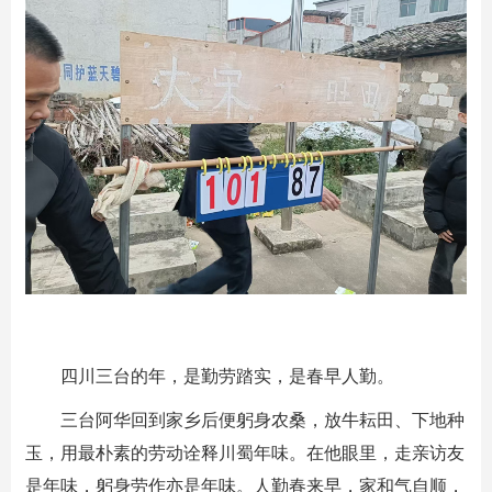
四川三台的年，是勤劳踏实，是春早人勤。
三台阿华回到家乡后便躬身农桑，放牛耘田、下地种
玉，用最朴素的劳动诠释川蜀年味。在他眼里，走亲访友
是年味，躬身劳作亦是年味。人勤春来早，家和气自顺，