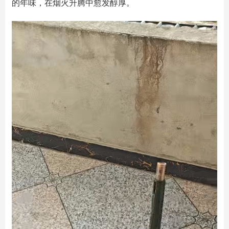
的年味，在烟火升腾中愈发醇厚。