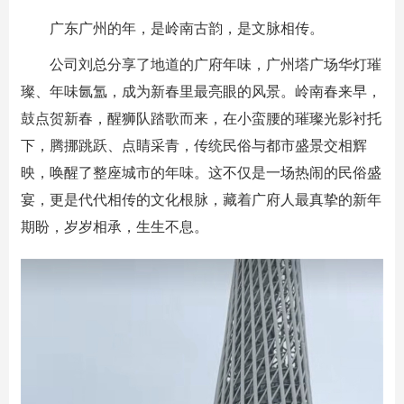
广东广州的年，是岭南古韵，是文脉相传。
公司刘总分享了地道的广府年味，广州塔广场华灯璀
璨、年味氤氲，成为新春里最亮眼的风景。岭南春来早，
鼓点贺新春，醒狮队踏歌而来，在小蛮腰的璀璨光影衬托
下，腾挪跳跃、点睛采青，传统民俗与都市盛景交相辉
映，唤醒了整座城市的年味。这不仅是一场热闹的民俗盛
宴，更是代代相传的文化根脉，藏着广府人最真挚的新年
期盼，岁岁相承，生生不息。