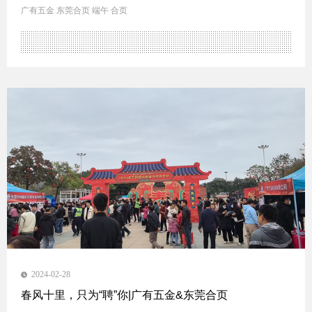
广有五金
东莞合页
端午
合页
2024-02-28
春风十里，只为“聘”你|广有五金&东莞合页