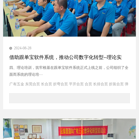
2024-08-28
借助跟单宝软件系统，推动公司数字化转型--理论实
践，并肩齐行|广有五金&东莞合页
四、理论培训，筑牢根基在跟单宝软件系统正式上线之前，公司组织了全
面而系统的理论培···
广有五金
东莞合页
长合页
折弯合页
平开合页
合页
长排合页
折装合页
弹
簧合页