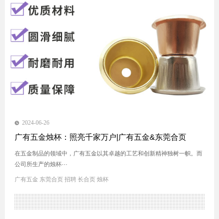
2024-06-26
广有五金烛杯：照亮千家万户|广有五金&东莞合页
在五金制品的领域中，广有五金以其卓越的工艺和创新精神独树一帜。而
公司所生产的烛杯···
广有五金
东莞合页
招聘
长合页
烛杯