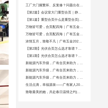
工厂大门频繁坏、反复修？问题出在合页上！|广有五金重型合页&东莞合页
【第2篇】会议室大门重型合页｜静音稳重、高频耐用广有五金&东莞合
【第1篇】重型合页什么是重型合页|广有五金&东莞合页
万物皆可爱，合页配四海｜广有五金，27年专注合页的力量（下篇）
万物皆可爱，合页配四海｜广有五金，27年专注合页的力量（上篇）
浓情五月，致敬不凡｜广有五金2026年母亲节暖心献礼
【第2期】光伏合页怎么选才靠谱？场景、安装攻略篇 | 广有五金&东莞合页
【第1期】光伏合页怎么选才靠谱？功能、材质攻略篇 | 广有五金&东莞合页
新能源汽车升级，广有合页来助力，三大优势合作更省心 | 广有五金&东莞合页
新能源汽车升级，广有合页来助力，四大硬核卖点 | 广有五金&东莞合页
新能源汽车升级，广有合页来助力，四大应用场景解决方案 | 广有五金&东莞合页
生活点滴，幸福源泉——广有家人2026春节美好时光纪实|广有五金&东莞合页
致敬最美的她，共赴春日温情之约|广有五金&东莞合页