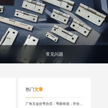
常见问题
热门
文章
广有五金折弯合页：弯曲有道，开合自如|广有合页&东莞合页