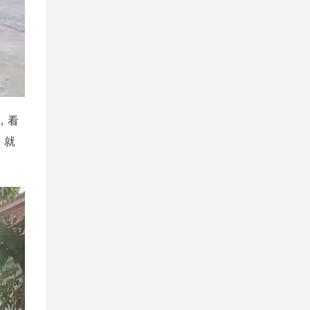
，看
，就