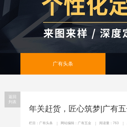
广有头条
返回
列表
年关赶货，匠心筑梦|广有五
栏目：广有头条
网站编辑：广有五金
阅读量：763