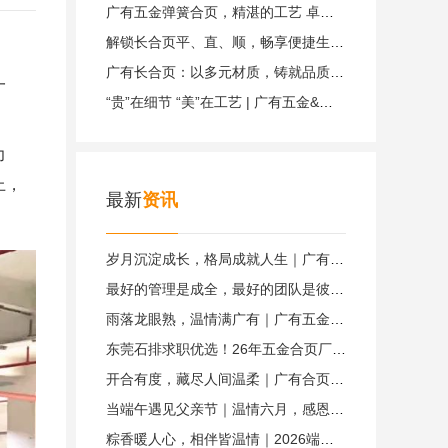
广有五金弹簧合页，精湛的工艺 卓越的品质|广有五金&弹簧合页
解锁长合页平、直、顺，畅享便捷生活体验|广有五金&东莞合页
广有长合页：以多元材质，铸就品质典范|广有五金&东莞合页
一
“贵”在细节 “美”在工艺 | 广有五金&子母合页
。
力
上，
最新
资讯
岁月沉淀成长，格局成就人生｜广有五金&东莞合页
最好的管理是成全，最好的团队是彼此成就｜广有五金&东莞合页
雨落龙眼熟，温情满广有｜广有五金&东莞合页
东莞石排求职优选！26年五金合页厂直招，订单稳、福利全｜广有五金&东莞合页
开合有度，藏尽人间温柔｜广有合页，默默托举你生活里所有美好
当端午遇见父亲节｜温情六月，感恩相伴，致敬每一位广有父母
粽香暖人心，相伴皆温情｜2026端午致广有五金每一位家人