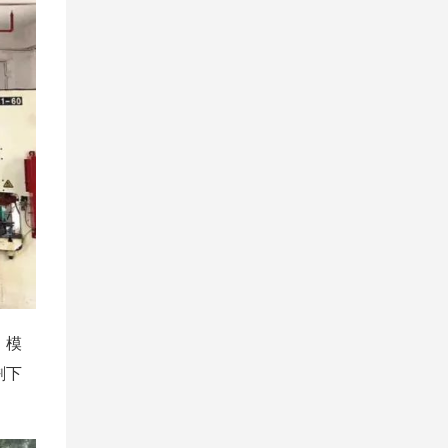
。模
剩下