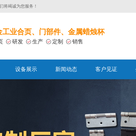
们将竭诚为您服务！
金工业合页、门部件、金属蜡烛杯
页
研发
生产
定制
销售
设备展示
新闻动态
客户见证