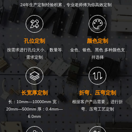
24年生产定制经验积累，专业老师傅为你高效定制
孔位定制
颜色定制
按需求进行孔位大小、 数量等
金色、银色、黑色 多种颜色支
需求定制
持选择
长宽厚定制
折弯、压弯定制
长：10mm—10000mm 宽：
根据客户产品需要， 进行折
20mm—500mm 厚：0.4mm—
弯、压弯工艺定制
6.0mm