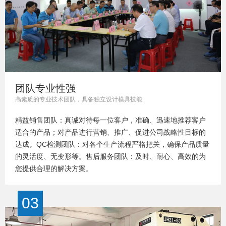
团队专业性强
高素质的专业技术团队，具备独立设计模具技能
精益销售团队：真诚对待每一位客户，准确、迅速地推荐客户
适合的产品；对产品进行营销、推广、促进公司战略性目标的
达成。QC检测团队：对各个生产流程严格把关，确保产品质量
的灵活度、无变形等。售后服务团队：及时、耐心、高效的为
您提供合理的解决方案。
03