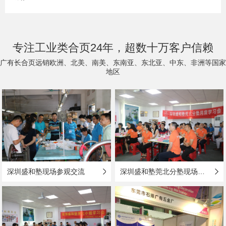
专注工业类合页24年，超数十万客户信赖
广有长合页远销欧洲、北美、南美、东南亚、东北亚、中东、非洲等国家
地区
深圳盛和塾现场参观交流
深圳盛和塾莞北分塾现场参观与学习