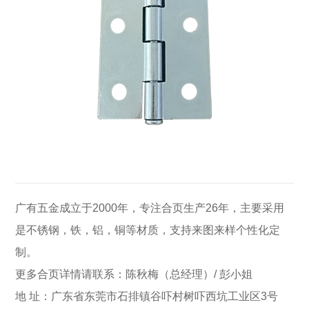
广有五金成立于2000年，专注合页生产26年，主要采用
是不锈钢，铁，铝，铜等材质，支持来图来样个性化定
制。
更多合页详情请联系：陈秋梅（总经理）/ 彭小姐
地 址：广东省东莞市石排镇谷吓村树吓西坑工业区3号