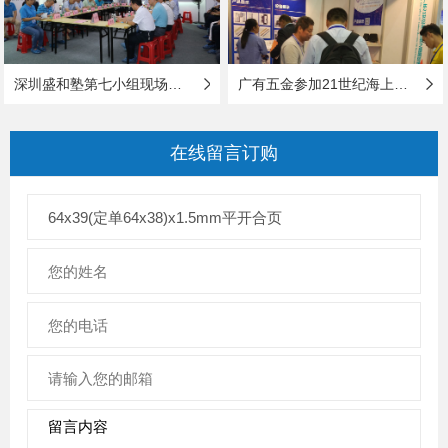
深圳盛和塾第七小组现场参观与学习
广有五金参加21世纪海上丝绸之路国际博览会
在线留言
订购