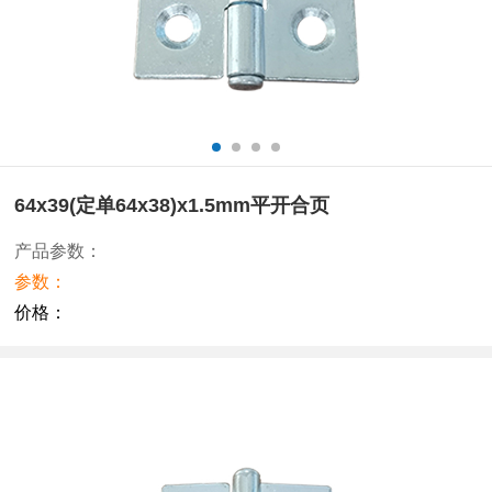
64x39(定单64x38)x1.5mm平开合页
产品参数：
参数：
价格：