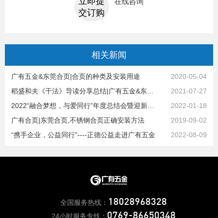
立即提
在线咨询
交订购
相关
新闻
广有五金&东莞合页|合页的种类及安装用途
2020-05-04
稻盛和夫《干法》导读分享总结|广有五金&东莞合页
2021-07-27
2022“融合梦想，与爱同行”年度总结会暨迎新年会|广有五金&东莞合页
2022-01-18
广有合页|东莞合页,不锈钢合页正确安装方法
2019-09-02
“携手企业，公益同行”----正德公益走进广有五金
2022-08-09
18028968328
全国服务热线：
0769-86650348
24小时服务专线：